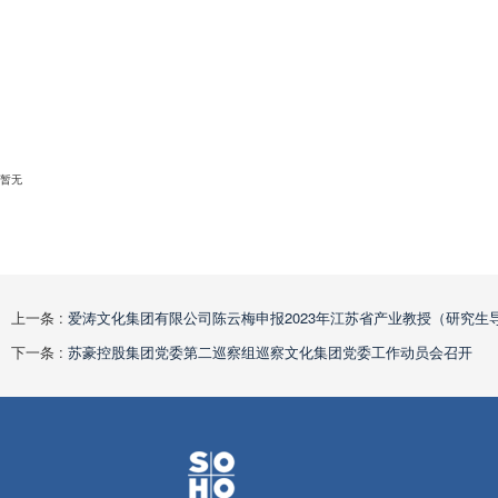
苏豪文化集团
2023年7
暂无
上一条 :
爱涛文化集团有限公司陈云梅申报2023年江苏省产业教授（研究生
下一条 :
苏豪控股集团党委第二巡察组巡察文化集团党委工作动员会召开