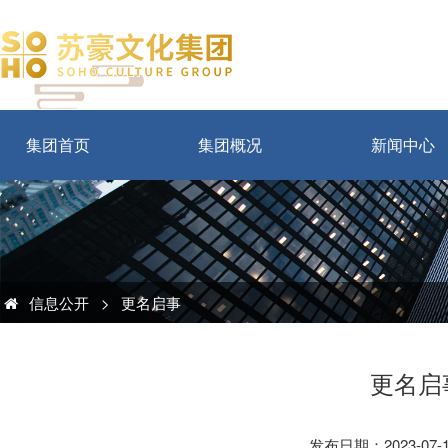
集团首页
集团概况
新闻中心
信息公开
>
更名启事
更名启
发布日期：2023-07