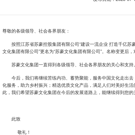
尊敬的各级领导、社会各界朋友：
按照江苏省苏豪控股集团有限公司“建设一流企业 打造千亿苏
文化集团有限公司”更名为“苏豪文化集团有限公司”。名称变更后
苏豪文化集团一直得到各级领导、社会各界朋友的关心和支持
今后，我们将继续苦练内功、蓄势聚能，服务中国文化走出去
化服务，助力乡村振兴；精选优质文化产品，满足人们对美好生活
此，我们希望苏豪文化集团在今后的发展道路上，能继续得到您的
此致
敬礼！