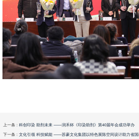
上一条 :
科创印染 助剂未来 ——润禾杯《印染助剂》第40届年会成功举办
下一条 :
文化引领 科技赋能 ——苏豪文化集团以特色展陈空间设计