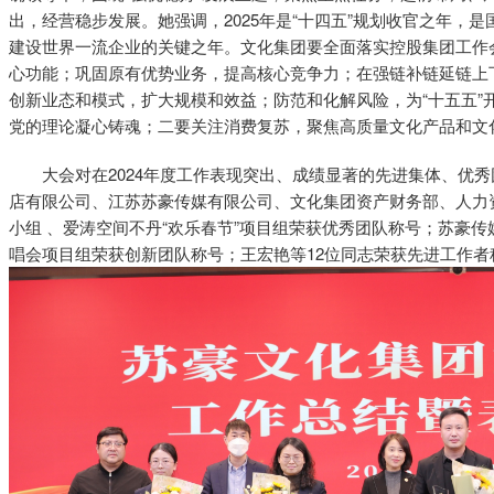
出，经营稳步发展。她强调，2025年是“十四五”规划收官之年，
建设世界一流企业的关键之年。文化集团要全面落实控股集团工作
心功能；巩固原有优势业务，提高核心竞争力；在强链补链延链上
创新业态和模式，扩大规模和效益；防范和化解风险，为“十五五”
党的理论凝心铸魂；二要关注消费复苏，聚焦高质量文化产品和文
大会对在2024年度工作表现突出、成绩显著的先进集体、优
店有限公司、江苏苏豪传媒有限公司、文化集团资产财务部、人力资
小组 、爱涛空间不丹“欢乐春节”项目组荣获优秀团队称号；苏豪传
唱会项目组荣获创新团队称号；王宏艳等12位同志荣获先进工作者