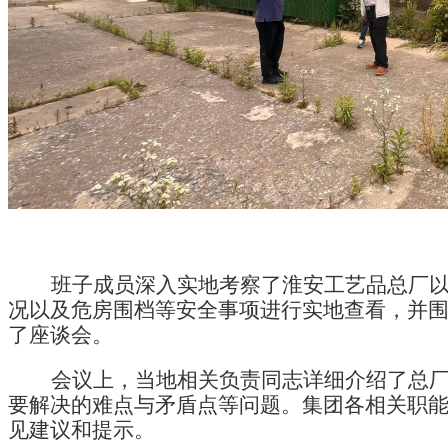
班子成员深入实地考察了
淮安工艺品总厂
况以及危房围档等安全事项进行实地查看，并
了座谈会。
会议上，当地相关负责同志详细介绍了总
要解决的难点与矛盾点等问题。集团各相关职
见建议和提示。