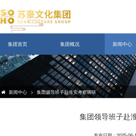
集团首页
集团概况
新闻中心
新闻中心
>
集团领导班子赴淮安考察调研
集团领导班子赴
发布日期：2025-06