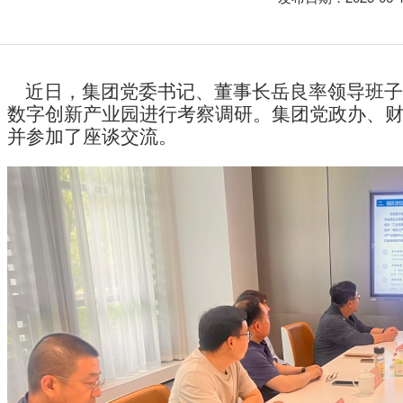
近日，集团党委书记、董事长岳良率领导班子
数字创新产业园进行考察调研。集团党政办、
并参加了座谈交流。