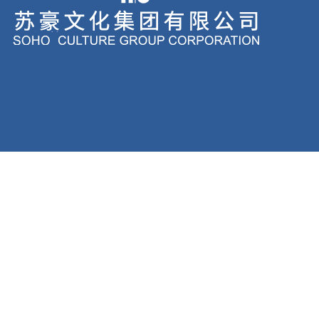
Copyright Res