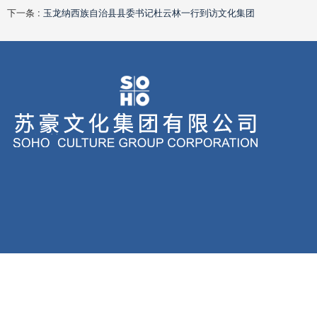
下一条 :
玉龙纳西族自治县县委书记杜云林一行到访文化集团