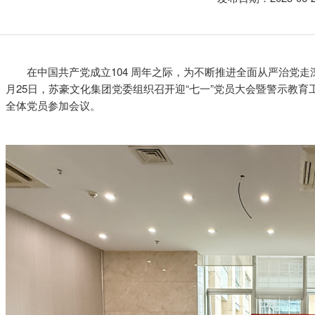
在中国共产党成立104 周年之际，为不断推进全面从严治党
月25日，苏豪文化集团党委组织召开迎“七一”党员大会暨警示教
全体党员参加会议。