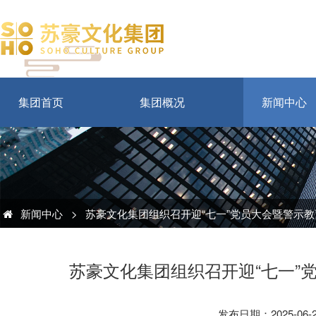
集团首页
集团概况
新闻中心
新闻中心
>
苏豪文化集团组织召开迎“七一”党员大会暨警示
苏豪文化集团组织召开迎“七一”
发布日期：2025-06