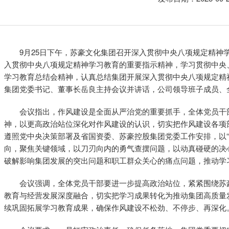
9月25日下午，苏豪文化集团召开深入贯彻中央八项规定精神
入贯彻中央八项规定精神学习教育的重要指示精神，学习贯彻中央
学习教育总结会精神，认真总结集团开展深入贯彻中央八项规定精
集团党委书记、董事长岳良主持会议并讲话，公司领导班子成员、
会议指出，作风建设是全面从严治党的重要抓手，全体党员干
神，以更高政治站位深化对作风建设的认识，切实把作风建设各项
遵照党中央决策部署及省国资委、苏豪控股集团党委工作安排，以“
向，聚焦关键领域，以刀刃向内的勇气查摆问题，以动真碰硬的决
破解影响集团发展的突出问题和职工群众关心的痛点问题，推动学
会议强调，全体党员干部要进一步提高政治站位，紧紧围绕苏
教育与经营发展深度融合，切实把学习成果转化为推动集团高质量
续巩固拓展学习教育成果，确保作风建设不松劲、不停步、再深化