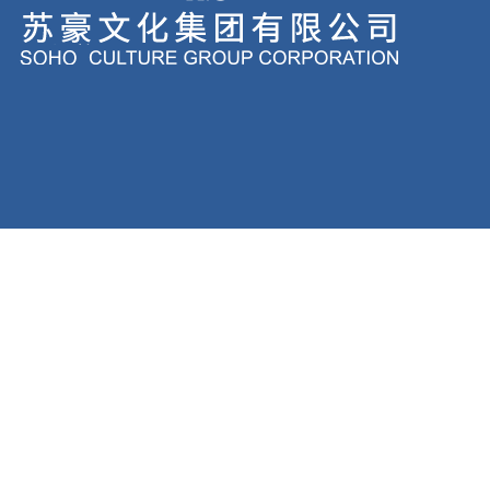
Copyright Res