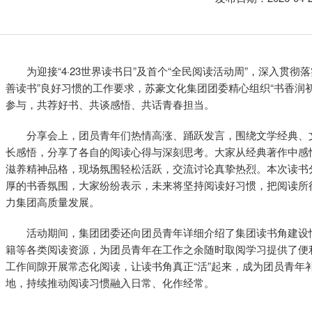
为迎接“4·23世界读书日”及首个“全民阅读活动周”，深入贯
善读书”良好习惯的工作要求，苏豪文化集团团委精心组织“书香润
参与，共荐好书、共谈感悟、共话青春担当。
分享会上，团员青年们热情高涨、踊跃发言，围绕文学经典、
长感悟，分享了各自的阅读心得与深刻思考。大家从经典著作中感
滋养精神品格，现场氛围轻松活跃，交流讨论真挚热烈。本次读书
厚的书香氛围，大家纷纷表示，未来将坚持阅读好习惯，把阅读所
力集团高质量发展。
活动期间，集团团委还向团员青年详细介绍了集团读书角建设
籍等各类阅读资源，为团员青年在工作之余随时取阅学习提供了便
工作间隙开展常态化阅读，让读书角真正
“活”起来，成为团员青
地，持续推动阅读习惯融入日常、化作经常。