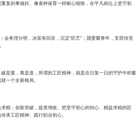
把重复的事做好。像蚕种保育一样耐心细致，在平凡岗位上坚守初
”；会务理分明，决策有回音，沉淀“匠艺”；团委聚青年，支部传党
心。
是根，破是翼，离是道，所谓的工匠精神，就是在日复一日的守护中积蓄
成就一个全新格局。
益求精；创新突破，提质增效。把坚守初心的恒心、精益求精的匠
动传承工匠精神、践行职业初心。