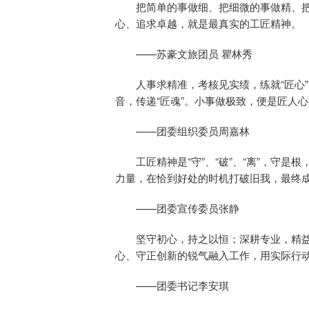
把简单的事做细、把细微的事做精、
心、追求卓越，就是最真实的工匠精神。
——苏豪文旅团员 瞿林秀
人事求精准，考核见实绩，练就“匠心
音，传递“匠魂”。小事做极致，便是匠人
——团委组织委员周嘉林
工匠精神是“守”、“破”、“离”，守
力量，在恰到好处的时机打破旧我，最终
——团委宣传委员张静
坚守初心，持之以恒；深耕专业，精
心、守正创新的锐气融入工作，用实际行
——团委书记李安琪