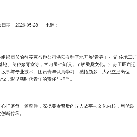
日期：2026-05-28 来源：
组织团员前往苏豪蚕种公司溧阳蚕种基地开展“青春心向党 传承工
园基地、良种繁育室等，学习蚕种知识，了解蚕桑文化。江苏工匠唐运
斗故事与专业技术。团员青年认真学习，感悟颇多，大家立足岗位，
热忱，彰显新时代青年的责任与担当。
匠心打磨每一篇稿件，深挖美食背后的匠人故事与文化内核，用优质
化创新传承。