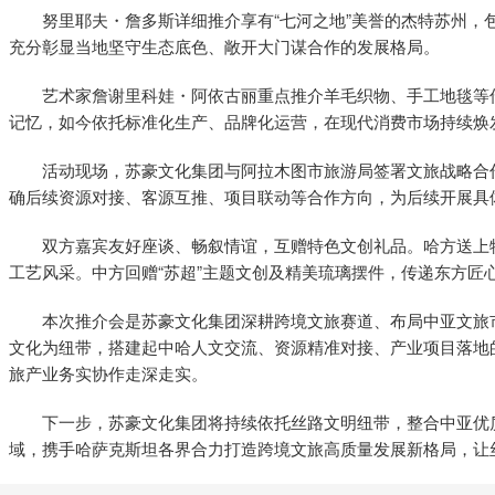
努里耶夫・詹多斯详细推介享有“七河之地”美誉的杰特苏州，
充分彰显当地坚守生态底色、敞开大门谋合作的发展格局。
艺术家詹谢里科娃・阿依古丽重点推介羊毛织物、手工地毯等
记忆，如今依托标准化生产、品牌化运营，在现代消费市场持续焕
活动现场，苏豪文化集团与阿拉木图市旅游局签署文旅战略合
确后续资源对接、客源互推、项目联动等合作方向，为后续开展具
双方嘉宾友好座谈、畅叙情谊，互赠特色文创礼品。哈方送上
工艺风采。中方回赠“苏超”主题文创及精美琉璃摆件，传递东方匠
本次推介会是苏豪文化集团深耕跨境文旅赛道、布局中亚文旅
文化为纽带，搭建起中哈人文交流、资源精准对接、产业项目落地
旅产业务实协作走深走实。
下一步，苏豪文化集团将持续依托丝路文明纽带，整合中亚优
域，携手哈萨克斯坦各界合力打造跨境文旅高质量发展新格局，让