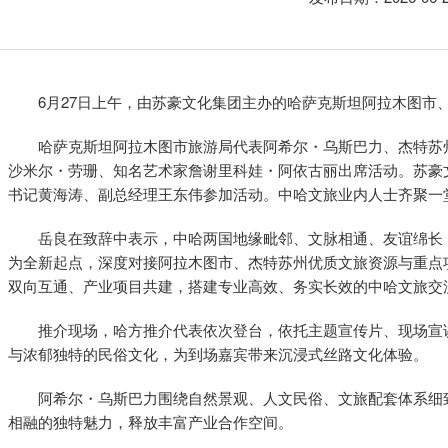
6月27日上午，由苏豪文化集团主办的哈萨克斯坦阿拉木图市
哈萨克斯坦阿拉木图市旅游局代表阿希尔・乌斯巴力、杰特苏
沙米尔・劳珊、知名艺术家詹谢里科娃・阿依古丽出席活动。苏豪
书记黄海涛、副总经理王东伟参加活动。中哈文旅业内人士齐聚一
岳良在致辞中表示，中哈两国地缘毗邻、文脉相通、友谊绵长
为全新起点，深度对接阿拉木图市、杰特苏州优质文旅资源与重点
双向互通、产业项目共建，搭建专业高效、务实长效的中哈文旅交
推介现场，哈方推介代表依次登台，依托主题宣传片、现场宣
与浓郁独特的民俗文化，为到场嘉宾带来沉浸式丝路文化体验。
阿希尔・乌斯巴力围绕自然景观、人文民俗、文旅配套体系细
相融的独特魅力，释放丰富产业合作空间。