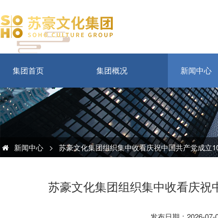
集团首页
集团概况
新闻中心
新闻中心
>
苏豪文化集团组织集中收看庆祝中国共产党成立1
苏豪文化集团组织集中收看庆祝中
发布日期：2026-07