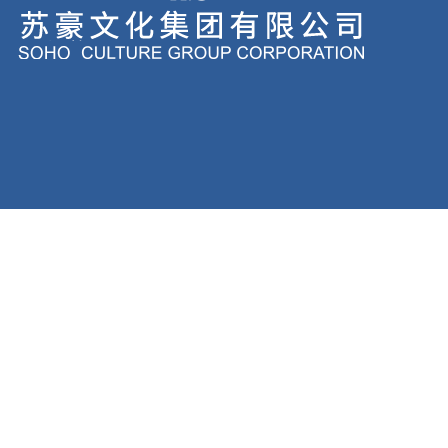
Copyright Res