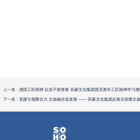
上一条 :
感悟工匠精神 以实干致青春 苏豪文化集团团员青年工匠精神学习感
下一条 :
党建引领聚合力 文旅融合促发展 —— 苏豪文化集团