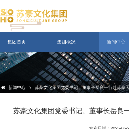
集团首页
集团概况
新闻中心
新闻中心
>
苏豪文化集团党委书记、董事长岳良一行赴苏豪
苏豪文化集团党委书记、董事长岳良
发布日期：2025-05