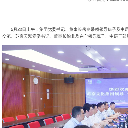
5月22日上午，集团党委书记、董事长岳良带领领导班子及中
交流。苏豪天泓党委书记、董事长徐非及在宁领导班子、中层干部