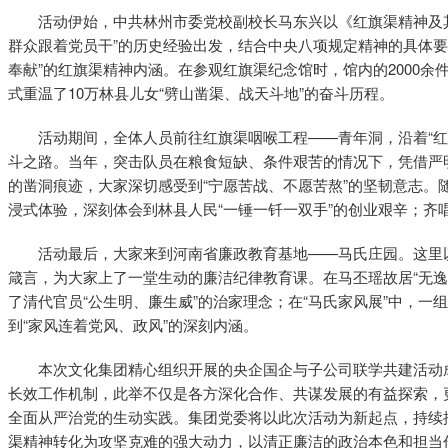
活动伊始，中共林州市委党校副校长马东兴以《红旗渠精神及
群众跟着党员干”的历史经验出发，结合中央八项规定精神的具体要
奉献”的红旗渠精神内涵。在参观红旗渠纪念馆时，馆内的2000余
式重温了10万林县儿女“劈山凿渠、战天斗地”的奋斗历程。
活动期间，全体人员前往红旗渠咽喉工程——青年洞，沿着“红飘
斗之路。当年，突击队员在粮食短缺、条件艰苦的情况下，凭借严
的凿洞痕迹，大家深切感受到“宁愿苦战、不愿苦熬”的坚韧意志。随后
浸式体验，深刻体会到林县人民“一锤一钎一双手”的创业艰辛；齐
活动最后，大家来到河南省廉政教育基地——马氏庄园。这里以
箴言，为大家上了一堂生动的廉洁纪律教育课。在马丕瑶故居“无逸堂
了清代官员“公生明、廉生威”的治家理念；在“马氏家风展”中，一组
到“家风连着党风、政风”的深刻内涵。
本次文化集团精心组织开展的央企国企与子公司联学共建活动
长效工作机制，此举不仅是各方深化合作、共谋发展的有益探索，
全面从严治党的生动实践。集团党委将以此次活动为新起点，持续
渠精神转化为攻坚克难的强大动力，以清正廉洁的政治本色和担当