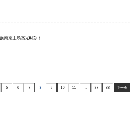
护航南京主场高光时刻！
...
5
6
7
8
9
10
11
87
88
下一页