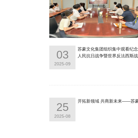
苏豪文化集团组织集中观看纪
03
人民抗日战争暨世界反法西斯
利80周年大会
2025-09
开拓新领域 共商新未
25
2025-08