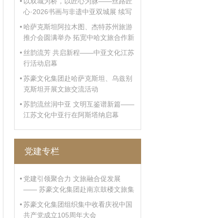
以双城为桥，以匠心为脉——丝路匠
心·2026书画与非遗中亚双城展 续写
文明互鉴新篇章
哈萨克斯坦阿拉木图、杰特苏州旅游
推介会圆满举办 拓宽中哈文旅合作新
通道
丝韵流芳 共启新程——中亚文化江苏
行活动启幕
苏豪文化集团赴哈萨克斯坦、乌兹别
克斯坦开展文旅交流活动
苏韵流丝润中亚 文明互鉴谱新篇——
江苏文化中亚行在阿斯塔纳启幕
党建专栏
党建引领聚合力 文旅融合促发展
—— 苏豪文化集团赴南京鼓楼文旅集
团开展支部共建活动
苏豪文化集团组织集中收看庆祝中国
共产党成立105周年大会