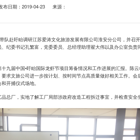
发布日期：2019-04-23 来源：
梅带队赴盱眙调研江苏爱涛文化旅游发展有限公司淮安分公司，并召
员、纪委书记孔繁富，党委委员、总经理助理翟大伟以及办公室负责
第十九届中国•盱眙国际龙虾节项目筹备情况和工作进展的汇报。陈云
，要求文旅公司进一步按计划、按时间节点高质量做好相关工作。会
会和开捕仪式场地。
艺品总厂，实地了解工厂局部涉政府改造工程拆迁事宜，并检查安全