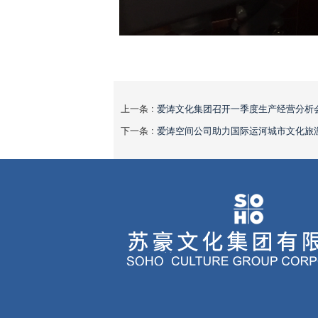
上一条 :
爱涛文化集团召开一季度生产经营分析
下一条 :
爱涛空间公司助力国际运河城市文化旅