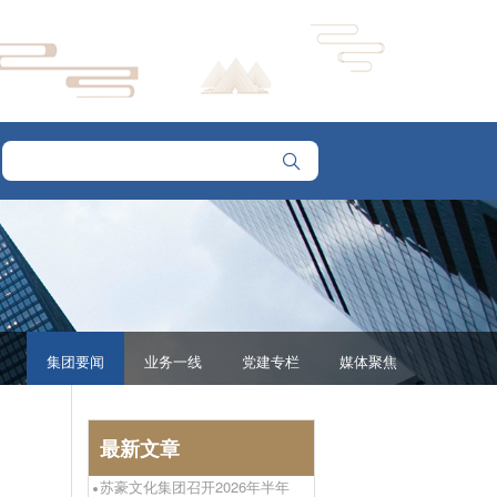
集团要闻
业务一线
党建专栏
媒体聚焦
最新文章
苏豪文化集团召开2026年半年