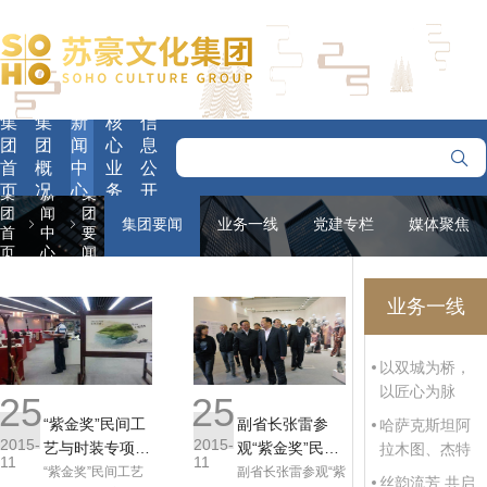
集
集
新
核
信
团
团
闻
心
息
首
概
中
业
公
页
况
心
务
开
集
新
集
团
闻
团
集团要闻
业务一线
党建专栏
媒体聚焦
首
中
要
页
心
闻
业务一线
以双城为桥，
以匠心为脉
25
25
——丝路匠心
“紫金奖”民间工
副省长张雷参
哈萨克斯坦阿
·2026书画与非
2015-
2015-
艺与时装专项赛
观“紫金奖”民间
拉木图、杰特
11
11
遗中亚双城展
在爱涛艺术中心
工艺与时装设计
苏州旅游推介
“紫金奖”民间工艺
副省长张雷参观“紫
丝韵流芳 共启