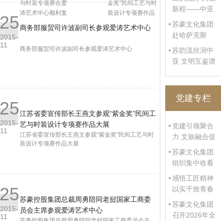
续写文明互鉴
与时装专项赛在爱
金奖”民间工艺与时
顺利复评
专项赛作品展
会圆满举办 拓
新程——中亚
新篇章
涛艺术中心顺利复
装设计专项赛作品
宽中哈文旅合
25
文化江苏行活
评
展
苏豪文化集团
作新通道
商务部服贸司许波副司长参观爱涛艺术中心
动启幕
赴哈萨克斯
2015-
11
坦、乌兹别克
商务部服贸司许波副司长参观爱涛艺术中心
苏韵流丝润中
斯坦开展文旅
亚 文明互鉴谱
交流活动
新篇——江苏
文化中亚行在
阿斯塔纳启幕
党建专栏
25
江苏省委宣传部长王燕文参观“紫金奖”民间工
2015-
艺与时装设计专项赛作品大展
党建引领聚合
11
江苏省委宣传部长王燕文参观“紫金奖”民间工艺与时
力 文旅融合促
装设计专项赛作品大展
发展 —— 苏豪
苏豪文化集团
文化集团赴南
组织集中收看
京鼓楼文旅集
庆祝中国共产
感悟工匠精神
团开展支部共
党成立105周年
25
以实干致青春
建活动
大会
苏豪控股集团总裁周勇陪同老挝国家工商委
苏豪文化集团
苏豪文化集团
2015-
员会主席参观爱涛艺术中心
团员青年工匠
召开2026年全
11
苏豪控股集团总裁周勇陪同老挝国家工商委员会主