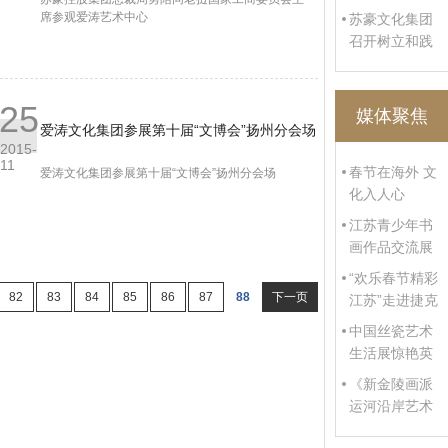
精神学习感悟
面从严治党暨
席参观爱涛艺术中心
苏豪文化集团
分享
党风廉政建设
召开树立和践
工作会议
行正确政绩观
学习教育动员
部署会
25
媒体聚焦
爱涛文化集团参展第十届“文博会”扬州分会场
2015-
11
春节在海外 文
爱涛文化集团参展第十届“文博会”扬州分会场
化入人心
江苏青少年书
画作品交流展
在曼谷中国文
“欢乐春节精彩
化中心开幕
82
83
84
85
86
87
88
下一页
江苏”走进捷克
荷兰
中国丝瓷艺术
生活展惊艳英
国
《新金陵画派
运河沿岸艺术
交流展》在徐